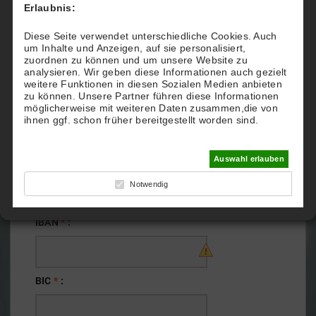
Erlaubnis:
Diese Seite verwendet unterschiedliche Cookies. Auch
Kontoinhaber
*
:
um Inhalte und Anzeigen, auf sie personalisiert,
zuordnen zu können und um unsere Website zu
analysieren. Wir geben diese Informationen auch gezielt
weitere Funktionen in diesen Sozialen Medien anbieten
zu können. Unsere Partner führen diese Informationen
Name der Bank
*
:
möglicherweise mit weiteren Daten zusammen,die von
ihnen ggf. schon früher bereitgestellt worden sind.
Auswahl erlauben
SEPA-DATEN
Bitte geben sie ihre IBAN und BIC in
Notwendig
Großbuchstaben und Ziffern ein.
IBAN
*
:
BIC
*
: