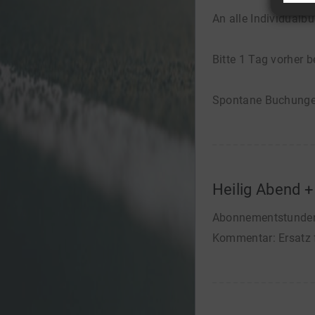
An alle Individual
Bitte 1 Tag vorher 
Spontane Buchungen
Heilig Abend +
Abonnementstunden a
Kommentar: Ersatz f