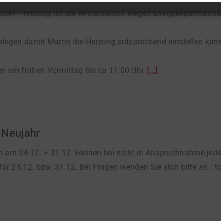
bucher - Wichtig für die Wintersaison wegen Energiesparmaßn
belegen damit Martin die Heizung entsprechend einstellen kan
 am frühen Vormittag bis ca 11:00 Uhr,
[...]
 Neujahr
m 24.12. + 31.12. können bei nicht in Anspruchnahme jederz
ür 24.12. bzw. 31.12. Bei Fragen wenden Sie sich bitte an :