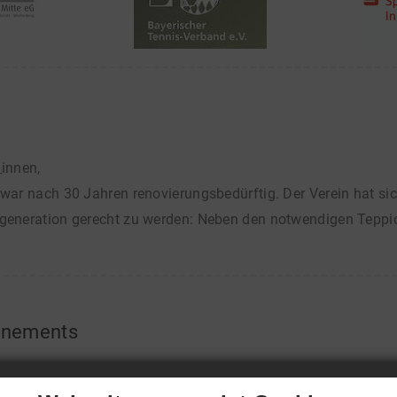
_innen,
 war nach 30 Jahren renovierungsbedürftig. Der Verein hat si
ngeneration gerecht zu werden: Neben den notwendigen Tepp
nnements
 der Wintersaison 25/26 beginnen am 22.September 2025 un