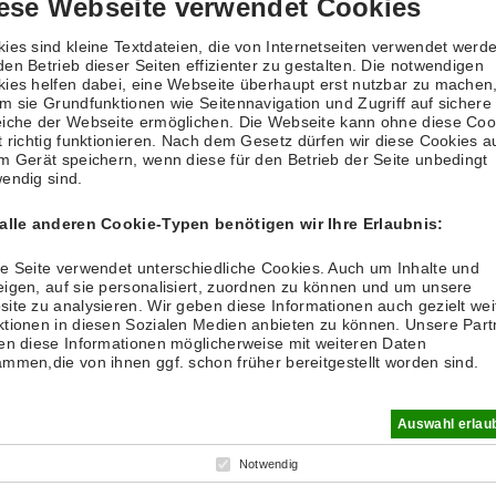
ese Webseite verwendet Cookies
...]
ies sind kleine Textdateien, die von Internetseiten verwendet werd
en Betrieb dieser Seiten effizienter zu gestalten. Die notwendigen
ies helfen dabei, eine Webseite überhaupt erst nutzbar zu machen
m sie Grundfunktionen wie Seitennavigation und Zugriff auf sichere
iche der Webseite ermöglichen. Die Webseite kann ohne diese Coo
t richtig funktionieren. Nach dem Gesetz dürfen wir diese Cookies a
m Gerät speichern, wenn diese für den Betrieb der Seite unbedingt
es Platzes
endig sind.
 ihren gebuchten Platz wenn sie nicht spielen. Sie können dies j
 alle anderen Cookie-Typen benötigen wir Ihre Erlaubnis:
e Seite verwendet unterschiedliche Cookies. Auch um Inhalte und
lung: - Buchen möglich bis 30 Tage vorher / - Stornieren bis 
igen, auf sie personalisiert, zuordnen zu können und um unsere
ite zu analysieren. Wir geben diese Informationen auch gezielt wei
tionen in diesen Sozialen Medien anbieten zu können. Unsere Part
en diese Informationen möglicherweise mit weiteren Daten
mmen,die von ihnen ggf. schon früher bereitgestellt worden sind.
Auswahl erlau
Notwendig
er