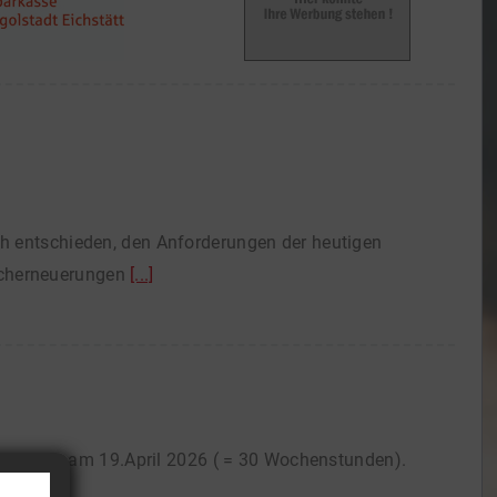
ch entschieden, den Anforderungen der heutigen
icherneuerungen
[...]
d enden am 19.April 2026 ( = 30 Wochenstunden).