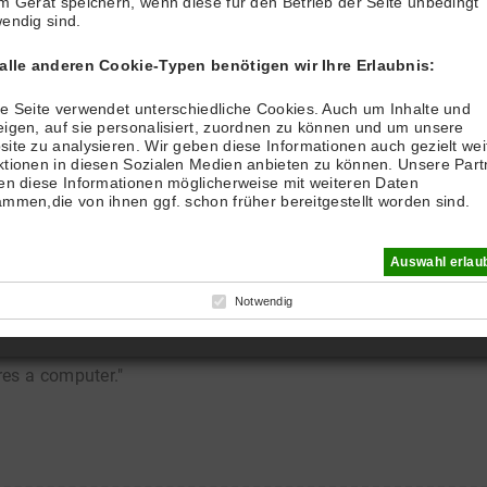
m Gerät speichern, wenn diese für den Betrieb der Seite unbedingt
endig sind.
 alle anderen Cookie-Typen benötigen wir Ihre Erlaubnis:
e Seite verwendet unterschiedliche Cookies. Auch um Inhalte und
igen, auf sie personalisiert, zuordnen zu können und um unsere
ite zu analysieren. Wir geben diese Informationen auch gezielt wei
 zur Anmeldung: Online-Buchung
tionen in diesen Sozialen Medien anbieten zu können. Unsere Part
en diese Informationen möglicherweise mit weiteren Daten
mmen,die von ihnen ggf. schon früher bereitgestellt worden sind.
ernet auf: www.tennishalle-eichstaett.de - Klicken Sie auf An
: e-mail + SEPA-Daten(außer SEPA-Referenz) - Benutzername: z.
Auswahl erlau
Leerzeichen oder Satzzeichen - Klicken Sie auf: Senden - Wart
n keine Rückmeldung dass Sie freigeschaltet sind -
Notwendig
zername: z.B. "Klaus Fremder" Kennwort: z.B. "IchKamel" -Den
res a computer."