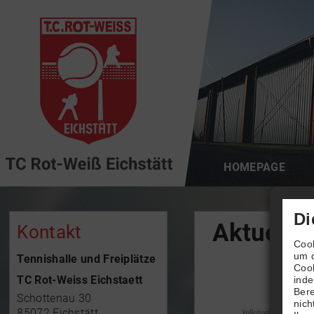
HOMEPAGE
Di
Aktuelle
Kontakt
Cook
um d
Tennishalle und Freiplätze
Cook
TC Rot-Weiss Eichstaett
inde
Bere
Schottenau 30
nich
85072 Eichstätt