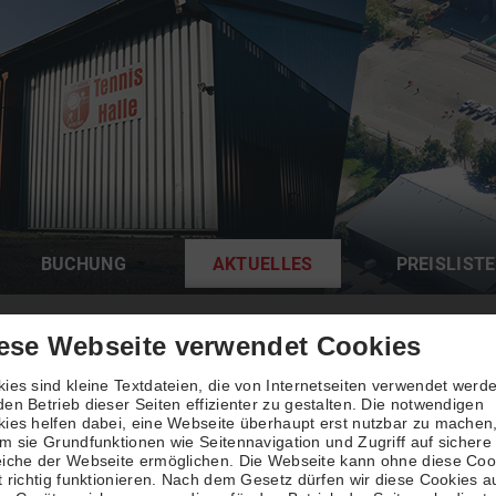
BUCHUNG
AKTUELLES
PREISLISTE
ese Webseite verwendet Cookies
s
ies sind kleine Textdateien, die von Internetseiten verwendet werd
en Betrieb dieser Seiten effizienter zu gestalten. Die notwendigen
ies helfen dabei, eine Webseite überhaupt erst nutzbar zu machen
m sie Grundfunktionen wie Seitennavigation und Zugriff auf sichere
iche der Webseite ermöglichen. Die Webseite kann ohne diese Coo
t richtig funktionieren. Nach dem Gesetz dürfen wir diese Cookies a