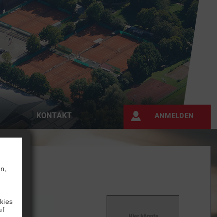
KONTAKT
ANMELDEN
en,
,
kies
uf